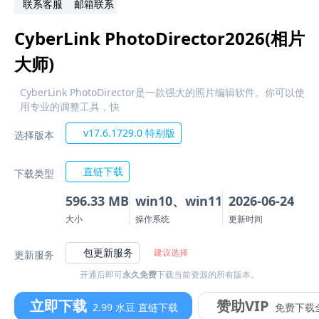
联系客服
邮箱联系
Cyber​​Link PhotoDirector2026(相片
大师)
CyberLink PhotoDirector是一款强大的照片编辑软件。你可以使
用专业的调整工具，快
v17.6.1729.0 特别版
选择版本
直链下载
下载类型
596.33 MB
win10、win11
2026-06-24
大小
操作系统
更新时间
包更新服务
建议选择
更新服务
开通后即可
永久免费
下载当前资源的所有版本。
立即下载
赞助VIP
2.99 水豆 直链下载
免费下载