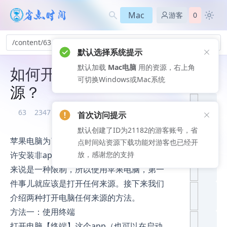
Mac
游客
0
/content/63
默认选择系统提示
默认加载
Mac电脑
用的资源，右上角
如何开启电脑任何来
推荐文
可切换Windows或Mac系统
章
源？
63
2347
2026-08-08
首次访问提示
默认创建了ID为21182的游客账号，省
苹果电脑为了维护自己软件生态，默认不允
点时间站资源下载功能对游客也已经开
许安装非app store 的软件。但是对使用者
放，感谢您的支持
来说是一种限制，所以使用苹果电脑，第一
件事儿就应该是打开任何来源。接下来我们
介绍两种打开电脑任何来源的方法。
方法一：使用终端
打开电脑【终端】这个app（也可以在启动