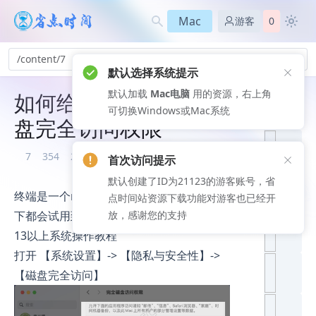
Mac
游客
0
/content/7
默认选择系统提示
默认加载
Mac电脑
用的资源，右上角
如何给【终端】授权磁
推荐文
首次访问提示
可切换Windows或Mac系统
章
盘完全访问权限
默认创建了ID为21123的游客账号，省
点时间站资源下载功能对游客也已经开
7
354
2026-08-06
放，感谢您的支持
终端是一个mac电脑自带的APP，很多场景
下都会试用到
13以上系统操作教程
打开 【系统设置】-> 【隐私与安全性】->
【磁盘完全访问】