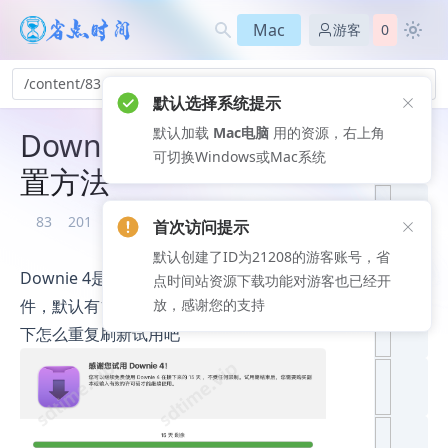
Mac
游客
0
/content/83
默认选择系统提示
默认加载
Mac电脑
用的资源，右上角
Downie 软件试用期重
推荐文
可切换Windows或Mac系统
章
置方法
83
201
2026-08-08
首次访问提示
默认创建了ID为21208的游客账号，省
Downie 4是一款Mac平台上的视频下载软
点时间站资源下载功能对游客也已经开
件，默认有15天免费试用期，今天我们就看
放，感谢您的支持
下怎么重复刷新试用吧