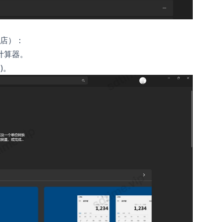
用商店）：
或 计算器。
取)。