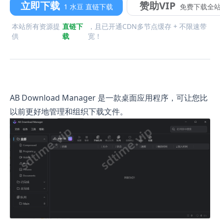
立即下载
赞助VIP
1 水豆 直链下载
免费下载全
本站所有资源提
直链下
，且已开通CDN多节点缓存 + 不限速带
供
载
宽！
AB Download Manager 是一款桌面应用程序，可让您比
以前更好地管理和组织下载文件。