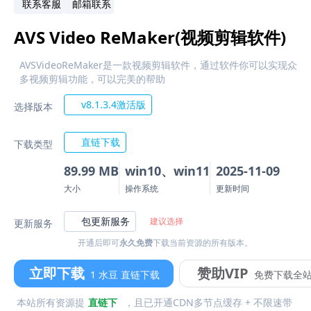
联系客服
邮箱联系
AVS Video ReMaker(视频剪辑软件)
AVSVideoReMaker是一款视频剪辑软件，通过软件你可以实现众
多视频剪辑功能，可以完美的帮助
v8.1.3.4激活版
选择版本
直链下载
下载类型
89.99 MB
win10、win11
2025-11-09
大小
操作系统
更新时间
包更新服务
建议选择
更新服务
开通后即可
永久免费
下载当前资源的所有版本。
立即下载
赞助VIP
1 水豆 直链下载
免费下载全
本站所有资源提
直链下
，且已开通CDN多节点缓存 + 不限速带