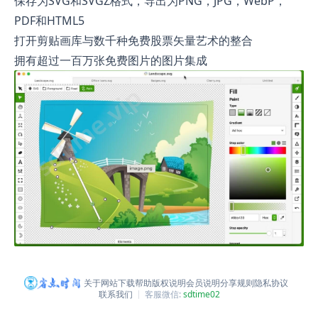
保存为SVG和SVGZ格式，导出为PNG，JPG，WebP，
PDF和HTML5
打开剪贴画库与数千种免费股票矢量艺术的整合
拥有超过一百万张免费图片的图片集成
关于网站
下载帮助
版权说明
会员说明
分享规则
隐私协议
联系我们
客服微信:
sdtime02