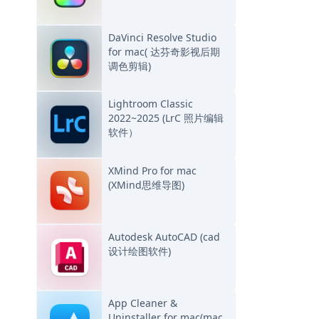
DaVinci Resolve Studio
for mac( 达芬奇影视后期
调色剪辑)
Lightroom Classic
2022~2025 (LrC 照片编辑
软件）
XMind Pro for mac
(XMind思维导图)
Autodesk AutoCAD (cad
设计绘图软件)
App Cleaner &
Uninstaller for mac(mac