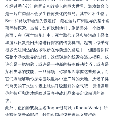
个经过悉心设计的固定相连关卡的巨大世界。游戏舞台会
是一片广阔但不会发生任何变化的孤岛。其中种种生物，
Boss和路线都会预先设定好，藏在这片广阔世界的某个角
落等待探索。当然，如何找到他们，则是另外一个故事。
然而，在《死亡细胞》中，死亡取代了经典银河战士恶魔
城游戏反复走回头路进行探索的传统机制。起初，似乎有
很多无法到达的区域散步在你前进的路途中，但随着你探
索整个游戏世界的过程，这些谜题的线索会逐步揭晓。或
许会是一把钥匙，或许是一种新的特殊移动技巧，或者是
某种失落的技能。一旦解锁，你将永久掌握这些知识，而
它们则能够助你探索游戏世界中更广阔的天地。厌倦了臭
气熏天的下水道？攀上城头呼吸新鲜的空气吧！灵活运用
你的技巧和游戏经验以及各种战利品来决定你前进的路
线。
此外，正如游戏类型名Rogue银河城（RogueVania）所
含蓄地暗示的那样，我们也同样深受近年来流行的