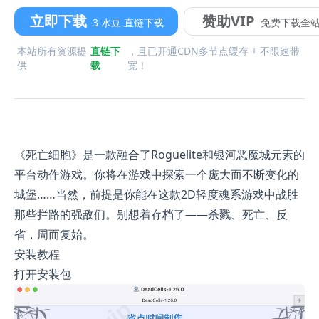
立即下载
赞助VIP
3 水豆 直链下载
免费下载全
本站所有资源提
直链下
，且已开通CDN多节点缓存 + 不限速带
供
载
宽！
《死亡细胞》是一款融合了Roguelite和银河恶魔城元素的
平台动作游戏。你将在游戏中探索一个庞大而不断变化的
城堡……当然，前提是你能在这款2D轻度魂系游戏中战胜
那些拦路的强敌们。别想着存档了——杀戮、死亡、反
省，周而复始。
安装教程
打开安装包