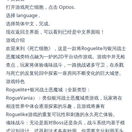
打开游戏死亡细胞，点击 Optios.
选择 language .
选择简体中文，完成。
现在返回主界面，可以看到已经是中文界面啦！
游戏介绍
欢迎来到《死亡细胞》，这是一款将Roguelite与银河战士
恶魔城类特点融为一炉的2D平台动作游戏。游戏中并无检
查点，玩家将体验魂味战斗，一路挑战诸多守卫，在杀戮
与死亡的反复轮回中探索一座房间不断变化的巨大城堡。
游戏特色
Roguelite+银河战士恶魔城（全新类型：
RogueVania）：类似银河战士恶魔城类游戏，玩家将在
相连世界中体会逐渐探索的乐趣，且游戏将兼有
Roguelike游戏的重复可玩性和刺激的永久死亡体验。
魂味战斗：无论是面对Boss还是杂兵，战斗系统均基于模
式识别设计，武器和法术各有妙用，你需要充分利用手头