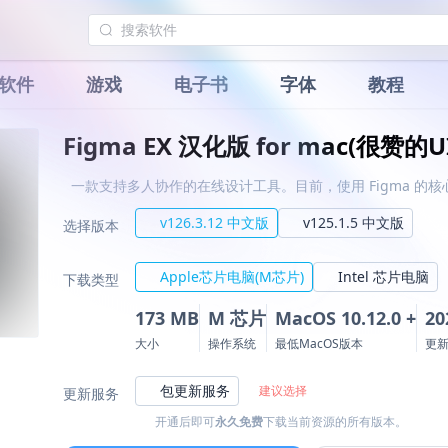
软件
游戏
电子书
字体
教程
Figma EX 汉化版 for mac(很赞的
一款支持多人协作的在线设计工具。目前，使用 Figma 
v126.3.12 中文版
v125.1.5 中文版
选择版本
Apple芯片电脑(M芯片)
Intel 芯片电脑
下载类型
173 MB
M 芯片
MacOS 10.12.0 +
20
大小
操作系统
最低MacOS版本
更
包更新服务
建议选择
更新服务
开通后即可
永久免费
下载当前资源的所有版本。