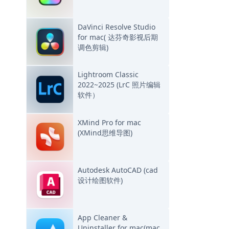
DaVinci Resolve Studio
for mac( 达芬奇影视后期
调色剪辑)
Lightroom Classic
2022~2025 (LrC 照片编辑
软件）
XMind Pro for mac
(XMind思维导图)
Autodesk AutoCAD (cad
设计绘图软件)
App Cleaner &
Uninstaller for mac(mac