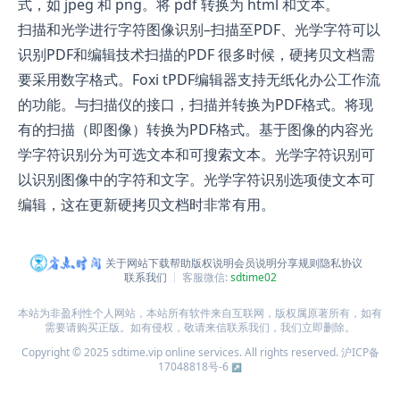
式，如 jpeg 和 png。将 pdf 转换为 html 和文本。
扫描和光学进行字符图像识别–扫描至PDF、光学字符可以
识别PDF和编辑技术扫描的PDF 很多时候，硬拷贝文档需
要采用数字格式。Foxi tPDF编辑器支持无纸化办公工作流
的功能。与扫描仪的接口，扫描并转换为PDF格式。将现
有的扫描（即图像）转换为PDF格式。基于图像的内容光
学字符识别分为可选文本和可搜索文本。光学字符识别可
以识别图像中的字符和文字。光学字符识别选项使文本可
编辑，这在更新硬拷贝文档时非常有用。
关于网站
下载帮助
版权说明
会员说明
分享规则
隐私协议
联系我们
客服微信:
sdtime02
本站为非盈利性个人网站，本站所有软件来自互联网，版权属原著所有，如有
需要请购买正版。如有侵权，敬请来信联系我们，我们立即删除。
Copyright © 2025 sdtime.vip online services. All rights reserved.
沪ICP备
17048818号-6