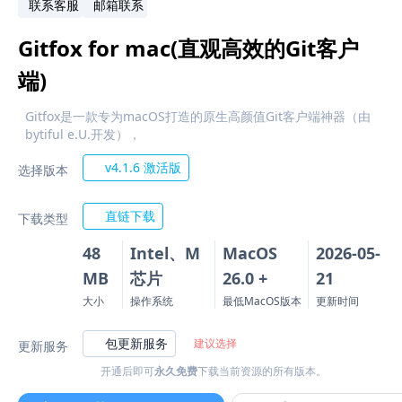
联系客服
邮箱联系
Gitfox for mac(直观高效的Git客户
端)
Gitfox是一款专为macOS打造的原生高颜值Git客户端神器（由
bytiful e.U.开发），
v4.1.6 激活版
选择版本
直链下载
下载类型
48
Intel、M
MacOS
2026-05-
MB
芯片
26.0 +
21
大小
操作系统
最低MacOS版本
更新时间
包更新服务
建议选择
更新服务
开通后即可
永久免费
下载当前资源的所有版本。