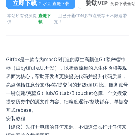
立即下载
赞助VIP
2 水豆 直链下载
免费下载全
本站所有资源提
直链下
，且已开通CDN多节点缓存 + 不限速带
供
载
宽！
Gitfox是一款专为macOS打造的原生高颜值Git客户端神
器（由bytiful e.U.开发），以极致流畅的原生体验和美观
界面为核心，帮助开发者更快提交代码并提升代码质量，
亮点包括任意分支/标签/提交间的超级diff对比、服务账号
一键创建/克隆GitHub/GitLab/Bitbucket仓库、全文搜索
提交历史中的源文件内容、细粒度逐行/整块暂存、单键交
互式rebase。
安装教程
【建议】先打开电脑的任何来源，不知道怎么打开任何来