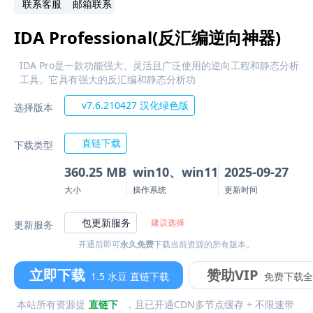
联系客服
邮箱联系
IDA Professional(反汇编逆向神器)
IDA Pro是一款功能强大、灵活且广泛使用的逆向工程和静态分析
工具。它具有强大的反汇编和静态分析功
v7.6.210427 汉化绿色版
选择版本
直链下载
下载类型
360.25 MB
win10、win11
2025-09-27
大小
操作系统
更新时间
包更新服务
建议选择
更新服务
开通后即可
永久免费
下载当前资源的所有版本。
立即下载
赞助VIP
1.5 水豆 直链下载
免费下载全
本站所有资源提
直链下
，且已开通CDN多节点缓存 + 不限速带