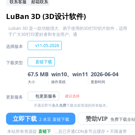
联系客服
邮箱联系
LuBan 3D (3D设计软件)
Luban 3D 是一款功能强大、易于使用的3D打印切片软件，适用
于广大3D打印爱好者和专业用户。通
v11.05.2026
选择版本
直链下载
下载类型
67.5 MB
win10、win11
2026-06-04
大小
操作系统
更新时间
包更新服务
建议选择
更新服务
开通后即可
永久免费
下载当前资源的所有版本。
立即下载
赞助VIP
2 水豆 直链下载
免费下载全
本站所有资源提
直链下
，且已开通CDN多节点缓存 + 不限速带