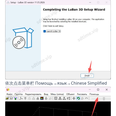
依次点击菜单栏 Помощь→язык→Chinese Simplified