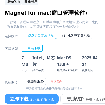
联系客服
邮箱联系
Magnet for mac(窗口管理软件)
一款窗口管理应用程序，可以帮助用户高效地管理不同窗口之间
的布局和操作。以下是该应用程序的一些功能和特
v3.0.7 英文激活版
v2.14.0 中文激活版
选择版本
直链下载
下载类型
7
Intel、M芯
MacOS
2025-04-
MB
片
13.0 +
21
大小
操作系统
最低MacOS版本
更新时间
包更新服务
建议选择
更新服务
开通后即可
永久免费
下载当前资源的所有版本。
立即下载
赞助VIP
2 水豆 直链下载
免费下载全