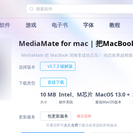
软件
游戏
电子书
字体
教程
MediaMate for mac | 把Mac
MediaMate 把 MacBook 浏海变成动态岛！ 动态效果超精
v3.7.3 破解版
选择版本
直链下载
下载类型
10 MB
Intel、M芯片
MacOS 13.0 +
大小
操作系统
最低MacOS版本
包更新服务
建议选择
更新服务
开通后即可
永久免费
下载当前资源的所有版本。