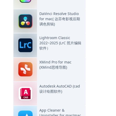
DaVinci Resolve Studio
for mac( 达芬奇影视后期
调色剪辑)
Lightroom Classic
2022~2025 (LrC 照片编辑
软件）
XMind Pro for mac
(XMind思维导图)
Autodesk AutoCAD (cad
设计绘图软件)
App Cleaner &
Uninstaller for mac(mac