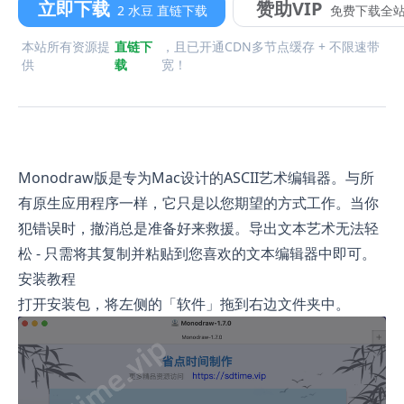
立即下载
赞助VIP
2 水豆 直链下载
免费下载全
本站所有资源提
直链下
，且已开通CDN多节点缓存 + 不限速带
供
载
宽！
Monodraw版是专为Mac设计的ASCII艺术编辑器。与所
有原生应用程序一样，它只是以您期望的方式工作。当你
犯错误时，撤消总是准备好来救援。导出文本艺术无法轻
松 - 只需将其复制并粘贴到您喜欢的文本编辑器中即可。
安装教程
打开安装包，将左侧的「软件」拖到右边文件夹中。