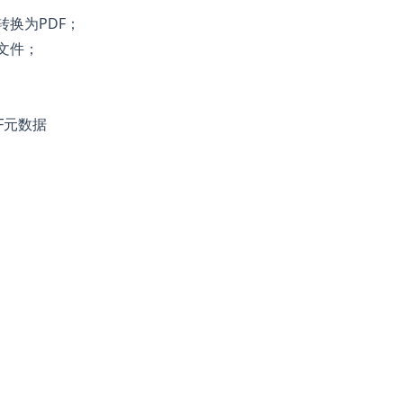
转换为PDF；
F文件；
F元数据