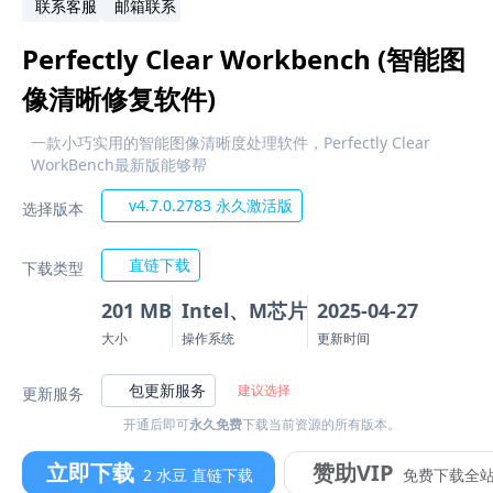
联系客服
邮箱联系
Perfectly Clear Workbench (智能图
像清晰修复软件)
一款小巧实用的智能图像清晰度处理软件，Perfectly Clear
WorkBench最新版能够帮
v4.7.0.2783 永久激活版
选择版本
直链下载
下载类型
201 MB
Intel、M芯片
2025-04-27
大小
操作系统
更新时间
包更新服务
建议选择
更新服务
开通后即可
永久免费
下载当前资源的所有版本。
立即下载
赞助VIP
2 水豆 直链下载
免费下载全