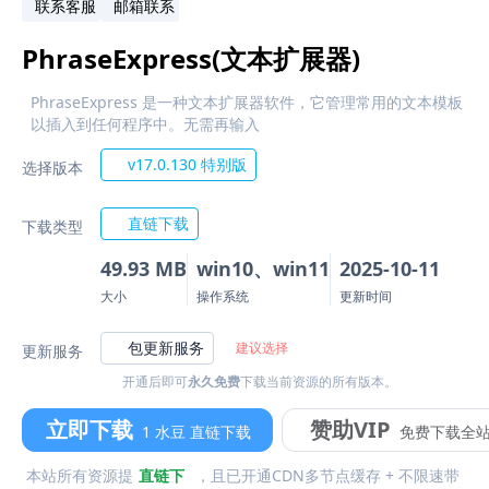
联系客服
邮箱联系
PhraseExpress(文本扩展器)
PhraseExpress 是一种文本扩展器软件，它管理常用的文本模板
以插入到任何程序中。无需再输入
v17.0.130 特别版
选择版本
直链下载
下载类型
49.93 MB
win10、win11
2025-10-11
大小
操作系统
更新时间
包更新服务
建议选择
更新服务
开通后即可
永久免费
下载当前资源的所有版本。
立即下载
赞助VIP
1 水豆 直链下载
免费下载全
本站所有资源提
直链下
，且已开通CDN多节点缓存 + 不限速带