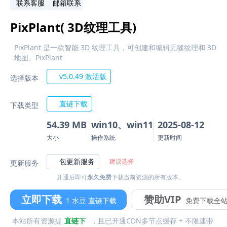
联系客服
邮箱联系
PixPlant( 3D纹理工具)
PixPlant 是一款智能 3D 纹理工具，可创建和编辑无缝纹理和 3D
地图。PixPlant
v5.0.49 激活版
选择版本
直链下载
下载类型
54.39 MB
win10、win11
2025-08-12
大小
操作系统
更新时间
包更新服务
建议选择
更新服务
开通后即可
永久免费
下载当前资源的所有版本。
立即下载
赞助VIP
1 水豆 直链下载
免费下载全
本站所有资源提
直链下
，且已开通CDN多节点缓存 + 不限速带