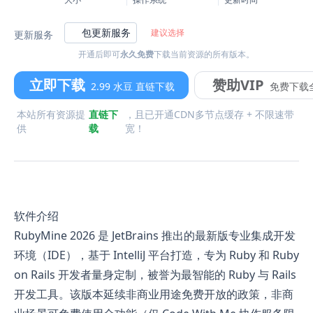
包更新服务
建议选择
更新服务
开通后即可
永久免费
下载当前资源的所有版本。
立即下载
赞助VIP
2.99 水豆 直链下载
免费下载
本站所有资源提
直链下
，且已开通CDN多节点缓存 + 不限速带
供
载
宽！
软件介绍
RubyMine 2026 是 JetBrains 推出的最新版专业集成开发
环境（IDE），基于 IntelliJ 平台打造，专为 Ruby 和 Ruby
on Rails 开发者量身定制，被誉为最智能的 Ruby 与 Rails
开发工具。该版本延续非商业用途免费开放的政策，非商