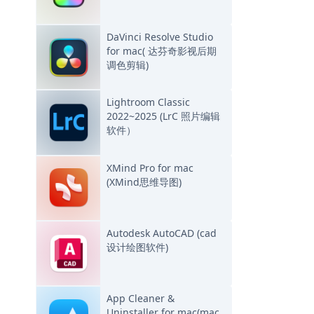
DaVinci Resolve Studio
for mac( 达芬奇影视后期
调色剪辑)
Lightroom Classic
2022~2025 (LrC 照片编辑
软件）
XMind Pro for mac
(XMind思维导图)
Autodesk AutoCAD (cad
设计绘图软件)
App Cleaner &
Uninstaller for mac(mac