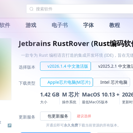
软件
游戏
电子书
字体
教程
Jetbrains RustRover (Rust编码软
一款专为 Rust 编程语言打造的集成开发环境 (IDE)，旨
v2026.1.4 中文激活版
v2025.2.1 中文
选择版本
Apple芯片电脑(M芯片)
Intel 芯片电脑
下载类型
1.42 GB
M 芯片
MacOS 10.13 +
2026
大小
操作系统
最低MacOS版本
更新时
包更新服务
建议选择
更新服务
t
开通后即可
永久免费
下载当前资源的所有版本。