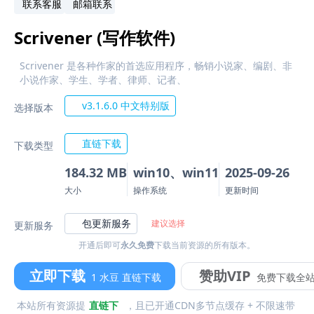
联系客服
邮箱联系
Scrivener (写作软件)
Scrivener 是各种作家的首选应用程序，畅销小说家、编剧、非
小说作家、学生、学者、律师、记者、
v3.1.6.0 中文特别版
选择版本
直链下载
下载类型
184.32 MB
win10、win11
2025-09-26
大小
操作系统
更新时间
包更新服务
建议选择
更新服务
开通后即可
永久免费
下载当前资源的所有版本。
立即下载
赞助VIP
1 水豆 直链下载
免费下载全
本站所有资源提
直链下
，且已开通CDN多节点缓存 + 不限速带