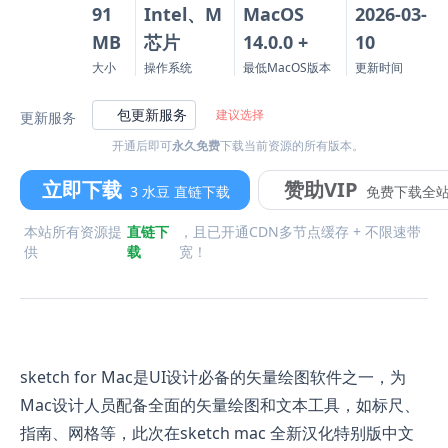
91
Intel、M
MacOS
2026-03-
MB
芯片
14.0.0 +
10
大小
操作系统
最低MacOS版本
更新时间
包更新服务
建议选择
更新服务
开通后即可
永久免费
下载当前资源的所有版本。
立即下载
赞助VIP
3 水豆 直链下载
免费下载全
本站所有资源提
直链下
，且已开通CDN多节点缓存 + 不限速带
供
载
宽！
sketch for Mac是UI设计必备的矢量绘图软件之一，为
Mac设计人员配备全面的矢量绘图和文本工具，如标尺、
指南、网格等，此次在sketch mac 全新汉化特别版中文