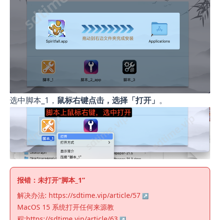
选中脚本_1，
鼠标右键点击，选择「打开」
。
报错：未打开“脚本_1”
解决办法:
https://sdtime.vip/article/57
MacOS 15 系统打开任何来源教
程:
https://sdtime.vip/article/63