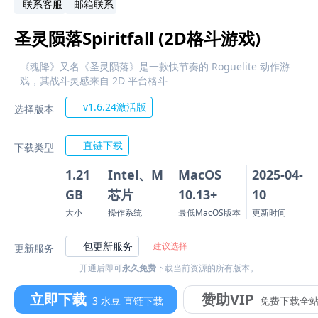
联系客服
邮箱联系
圣灵陨落Spiritfall (2D格斗游戏)
《魂降》又名《圣灵陨落》是一款快节奏的 Roguelite 动作游
戏，其战斗灵感来自 2D 平台格斗
v1.6.24激活版
选择版本
直链下载
下载类型
1.21
Intel、M
MacOS
2025-04-
GB
芯片
10.13+
10
大小
操作系统
最低MacOS版本
更新时间
包更新服务
建议选择
更新服务
开通后即可
永久免费
下载当前资源的所有版本。
立即下载
赞助VIP
3 水豆 直链下载
免费下载全