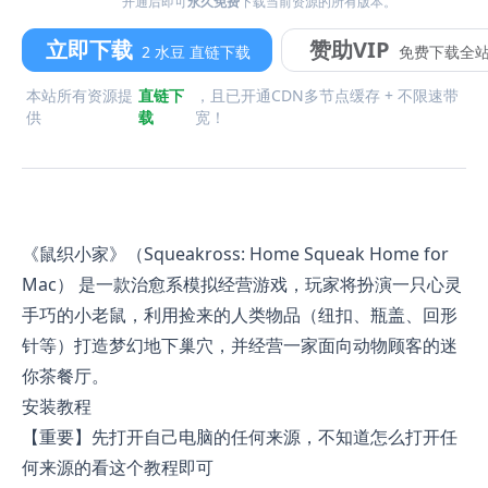
开通后即可
永久免费
下载当前资源的所有版本。
立即下载
赞助VIP
2 水豆 直链下载
免费下载全
本站所有资源提
直链下
，且已开通CDN多节点缓存 + 不限速带
供
载
宽！
《鼠织小家》（Squeakross: Home Squeak Home for
Mac） 是一款治愈系模拟经营游戏，玩家将扮演一只心灵
手巧的小老鼠，利用捡来的人类物品（纽扣、瓶盖、回形
针等）打造梦幻地下巢穴，并经营一家面向动物顾客的迷
你茶餐厅。
安装教程
【重要】先打开自己电脑的任何来源，不知道怎么打开任
何来源的看这个教程即可