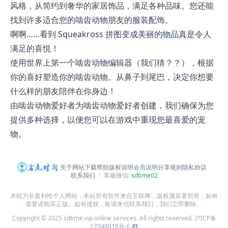
风格，从简约到奢华的家居饰品，满足各种品味。您还能
找到许多适合您的啮齿动物朋友的服装配饰。
啊啊……看到 Squeakross 拼图变成美丽的物品真是令人
满足的喜悦！
使用世界上第一个啮齿动物编辑器（我们猜？？），根据
你的喜好塑造你的啮齿动物。从鼻子到尾巴，决定你想要
什么样的朋友陪伴在你身边！
由啮齿动物爱好者为啮齿动物爱好者创建，我们确保为您
提供多种选择，以便您可以在游戏中重现您最喜爱的宠
物。
关于网站
下载帮助
版权说明
会员说明
分享规则
隐私协议
联系我们
客服微信:
sdtime02
本站为非盈利性个人网站，本站所有软件来自互联网，版权属原著所有，如有
需要请购买正版。如有侵权，敬请来信联系我们，我们立即删除。
Copyright © 2025 sdtime.vip online services. All rights reserved.
沪ICP备
17048818号-6