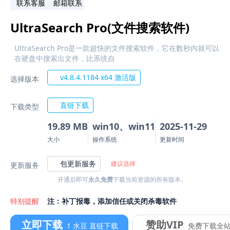
联系客服
邮箱联系
UltraSearch Pro(文件搜索软件)
UltraSearch Pro是一款超快的文件搜索软件，它在数秒内就可以
在硬盘中搜索出文件，比系统自
v4.8.4.1184 x64 激活版
选择版本
直链下载
下载类型
19.89 MB
win10、win11
2025-11-29
大小
操作系统
更新时间
包更新服务
建议选择
更新服务
开通后即可
永久免费
下载当前资源的所有版本。
特别提醒
注：补丁报毒，添加信任或关闭杀毒软件
立即下载
赞助VIP
1 水豆 直链下载
免费下载全