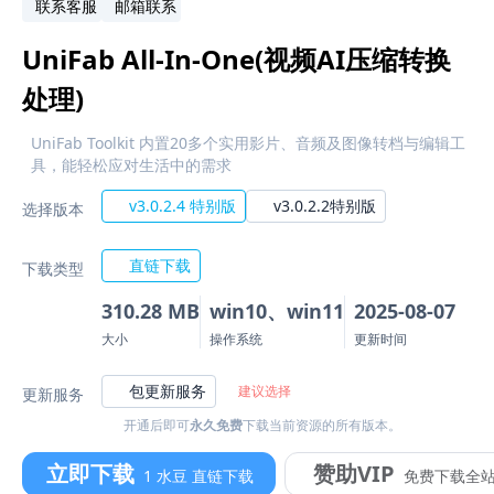
联系客服
邮箱联系
UniFab All-In-One(视频AI压缩转换
处理)
UniFab Toolkit 内置20多个实用影片、音频及图像转档与编辑工
具，能轻松应对生活中的需求
v3.0.2.4 特别版
v3.0.2.2特别版
选择版本
直链下载
下载类型
310.28 MB
win10、win11
2025-08-07
大小
操作系统
更新时间
包更新服务
建议选择
更新服务
开通后即可
永久免费
下载当前资源的所有版本。
立即下载
赞助VIP
1 水豆 直链下载
免费下载全