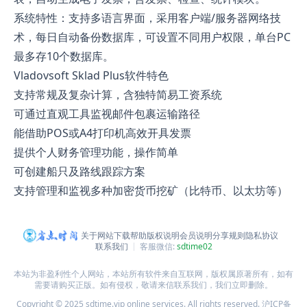
系统特性：支持多语言界面，采用客户端/服务器网络技
术，每日自动备份数据库，可设置不同用户权限，单台PC
最多存10个数据库。
Vladovsoft Sklad Plus软件特色
支持常规及复杂计算，含独特简易工资系统
可通过直观工具监视邮件包裹运输路径
能借助POS或A4打印机高效开具发票
提供个人财务管理功能，操作简单
可创建船只及路线跟踪方案
支持管理和监视多种加密货币挖矿（比特币、以太坊等）
关于网站
下载帮助
版权说明
会员说明
分享规则
隐私协议
联系我们
客服微信:
sdtime02
本站为非盈利性个人网站，本站所有软件来自互联网，版权属原著所有，如有
需要请购买正版。如有侵权，敬请来信联系我们，我们立即删除。
Copyright © 2025 sdtime.vip online services. All rights reserved.
沪ICP备