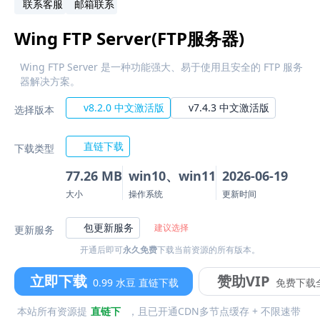
联系客服
邮箱联系
Wing FTP Server(FTP服务器)
Wing FTP Server 是一种功能强大、易于使用且安全的 FTP 服务
器解决方案。
v8.2.0 中文激活版
v7.4.3 中文激活版
选择版本
直链下载
下载类型
77.26 MB
win10、win11
2026-06-19
大小
操作系统
更新时间
包更新服务
建议选择
更新服务
开通后即可
永久免费
下载当前资源的所有版本。
立即下载
赞助VIP
0.99 水豆 直链下载
免费下载
本站所有资源提
直链下
，且已开通CDN多节点缓存 + 不限速带