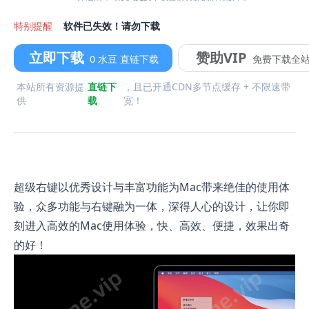
特别提醒
软件已失效！请勿下载
立即下载
赞助VIP
0 水豆 直链下载
免费下载全
本站所有资源提
直链下
，且已开通CDN多节点缓存 + 不限速带
供
载
宽！
超级右键以优秀设计与丰富功能为Mac带来绝佳的使用体
验，众多功能与右键融为一体，深得人心的设计，让你即
刻进入高效的Mac使用体验，快、高效、便捷，效果出奇
的好！