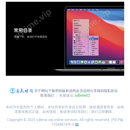
关于网站
下载帮助
版权说明
会员说明
分享规则
隐私协议
联系我们
客服微信:
sdtime02
本站为非盈利性个人网站，本站所有软件来自互联网，版权属原著所有，如有
需要请购买正版。如有侵权，敬请来信联系我们，我们立即删除。
Copyright © 2025 sdtime.vip online services. All rights reserved.
沪ICP备
17048818号-6