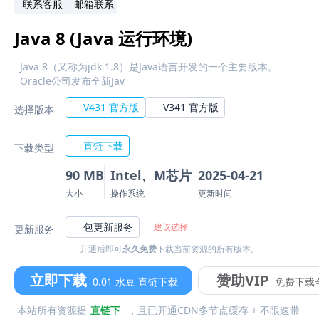
联系客服
邮箱联系
Java 8 (Java 运行环境)
Java 8（又称为jdk 1.8）是Java语言开发的一个主要版本。
Oracle公司发布全新Jav
V431 官方版
V341 官方版
选择版本
直链下载
下载类型
90 MB
Intel、M芯片
2025-04-21
大小
操作系统
更新时间
包更新服务
建议选择
更新服务
开通后即可
永久免费
下载当前资源的所有版本。
立即下载
赞助VIP
0.01 水豆 直链下载
免费下载
本站所有资源提
直链下
，且已开通CDN多节点缓存 + 不限速带