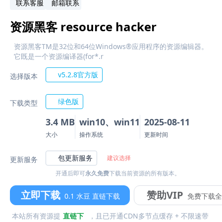
联系客服
邮箱联系
资源黑客 resource hacker
资源黑客TM是32位和64位Windows®应用程序的资源编辑器。
它既是一个资源编译器(for*.r
v5.2.8官方版
选择版本
绿色版
下载类型
3.4 MB
win10、win11
2025-08-11
大小
操作系统
更新时间
包更新服务
建议选择
更新服务
开通后即可
永久免费
下载当前资源的所有版本。
立即下载
赞助VIP
0.1 水豆 直链下载
免费下载全
本站所有资源提
直链下
，且已开通CDN多节点缓存 + 不限速带